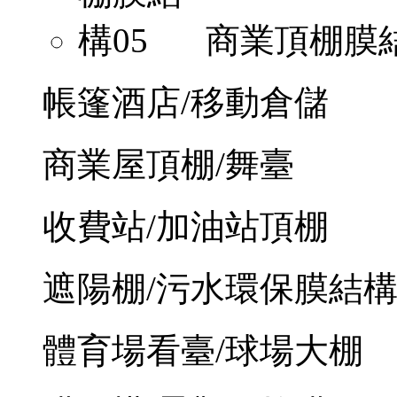
商業頂棚膜結
帳篷酒店/移動倉儲
商業屋頂棚/舞臺
收費站/加油站頂棚
遮陽棚/污水環保膜結
體育場看臺/球場大棚