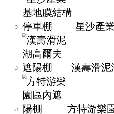
星沙產
漢壽滑泥
方特游樂