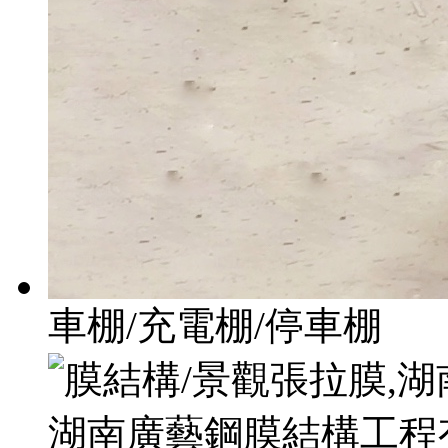
車棚/充電棚/停車棚