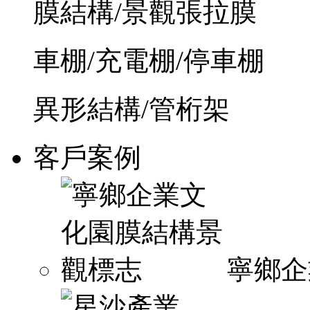
膜結構/景觀張拉膜
車棚/充電棚/停車棚
異形結構/管桁架
客戶案例
寧鄉企