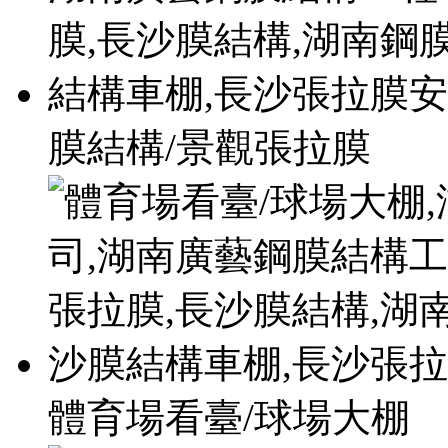
膜結構/景觀張拉膜
體育場看臺/球場大棚